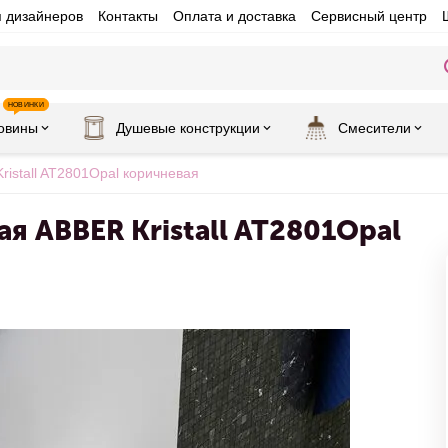
я дизайнеров
Контакты
Оплата и доставка
Сервисный центр
НОВИНКИ
овины
Душевые конструкции
Смесители
istall AT2801Opal коричневая
я ABBER Kristall AT2801Opal