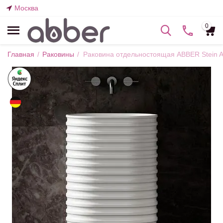
Москва
0
Главная
/
Раковины
/
Раковина отдельностоящая ABBER Stein 