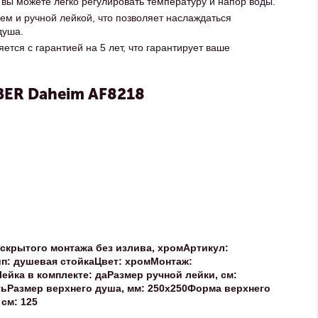
ы можете легко регулировать температуру и напор воды.
м и ручной лейкой, что позволяет наслаждаться
душа.
ся с гарантией на 5 лет, что гарантирует ваше
BER Daheim AF8218
скрытого монтажа без излива, хром
Артикул:
п:
душевая стойка
Цвет:
хром
Монтаж:
Лейка в комплекте:
да
Размер ручной лейки, см:
ть
Размер верхнего душа, мм:
250х250
Форма верхнего
 см:
125