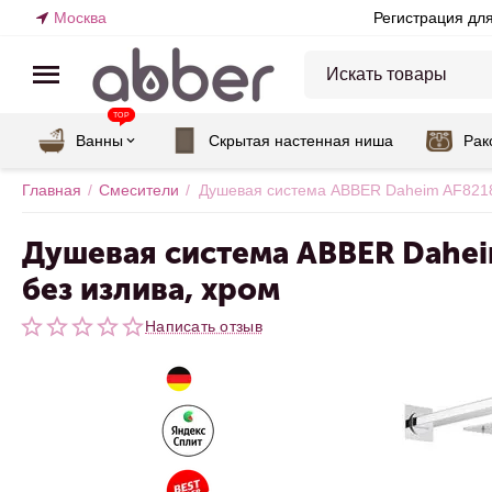
Москва
Регистрация дл
TOP
Ванны
Скрытая настенная ниша
Рак
Главная
/
Смесители
/
Душевая система ABBER Daheim AF8218 
Душевая система ABBER Dahe
без излива, хром
Написать отзыв