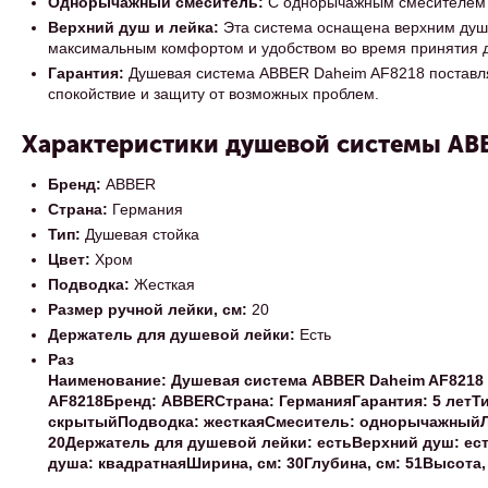
Однорычажный смеситель:
С однорычажным смесителем в
Верхний душ и лейка:
Эта система оснащена верхним душе
максимальным комфортом и удобством во время принятия 
Гарантия:
Душевая система ABBER Daheim AF8218 поставляет
спокойствие и защиту от возможных проблем.
Характеристики душевой системы AB
Бренд:
ABBER
Страна:
Германия
Тип:
Душевая стойка
Цвет:
Хром
Подводка:
Жесткая
Размер ручной лейки, см:
20
Держатель для душевой лейки:
Есть
Раз
Наименование:
Душевая система ABBER Daheim AF8218 
AF8218
Бренд:
ABBER
Страна:
Германия
Гарантия:
5 лет
Ти
скрытый
Подводка:
жесткая
Смеситель:
однорычажный
20
Держатель для душевой лейки:
есть
Верхний душ:
ес
душа:
квадратная
Ширина, см:
30
Глубина, см:
51
Высота,