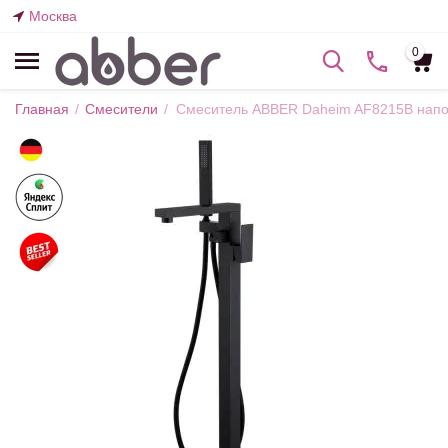
Москва
0
Главная
/
Смесители
/
Смеситель ABBER Daheim AF8215B напо