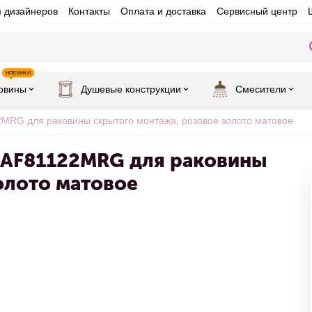
я дизайнеров
Контакты
Оплата и доставка
Сервисный центр
НОВИНКИ
овины
Душевые конструкции
Смесители
MRG для раковины скрытого монтажа, розовое золото матовое
s AF81122MRG для раковины
олото матовое