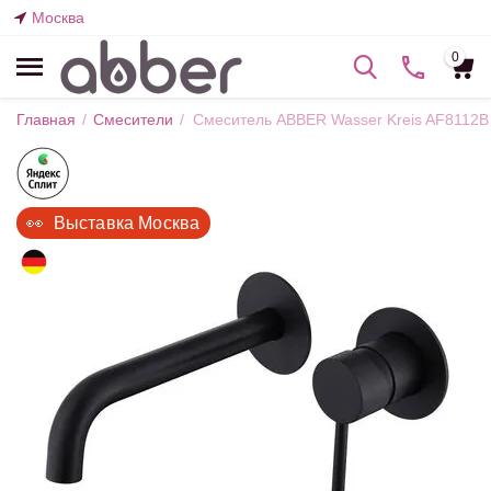
Москва
0
Главная
/
Смесители
/
Смеситель ABBER Wasser Kreis AF8112B
👀  Выставка Москва