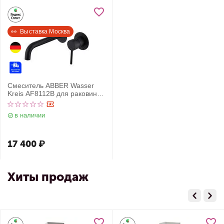
👀  Выставка Москва
Смеситель ABBER Wasser
Kreis AF8112B для раковины
скрытого монтажа, черный
матовый
в наличии
17 400
₽
Хиты продаж