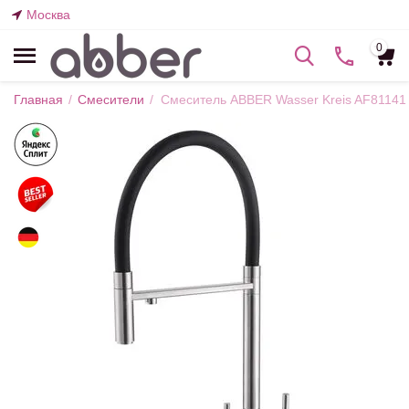
Москва
0
Главная
/
Смесители
/
Смеситель ABBER Wasser Kreis AF81141 