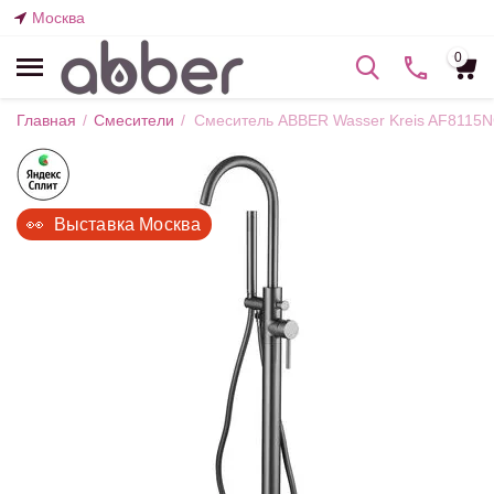
Москва
0
Главная
/
Смесители
/
Смеситель ABBER Wasser Kreis AF8115N
👀  Выставка Москва