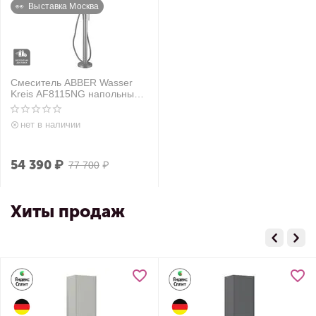
👀  Выставка Москва
Смеситель ABBER Wasser
Kreis AF8115NG напольный
для ванны, никель
нет в наличии
54 390
₽
77 700
₽
Хиты продаж