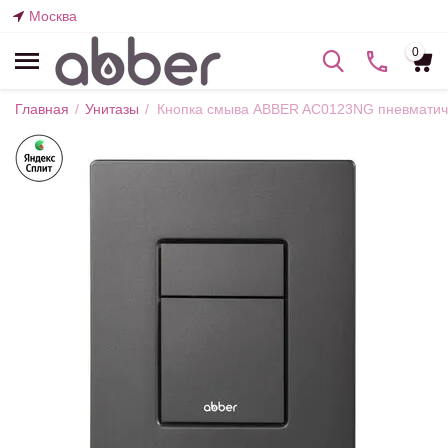
Москва
0
Главная
/
Унитазы
/
Кнопка смыва ABBER AC0123NG пневматиче