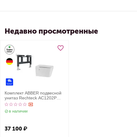
Недавно просмотренные
Комплект ABBER подвесной
унитаз Rechteck AC1202P
белый с импульсным
смывом с инсталляцией
в наличии
AC0101P
37 100
₽