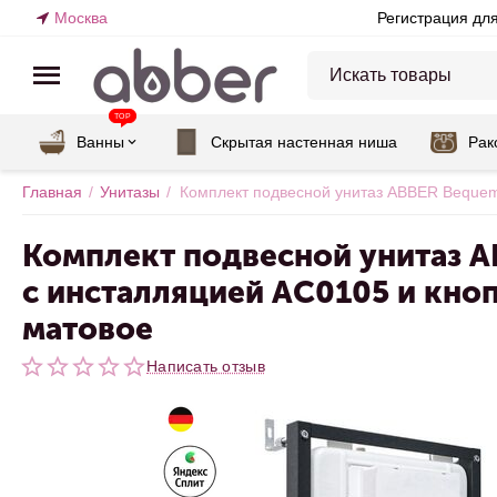
Москва
Регистрация дл
TOP
Ванны
Скрытая настенная ниша
Рак
Главная
/
Унитазы
/
Комплект подвесной унитаз ABBER Beque
Комплект подвесной унитаз 
с инсталляцией AC0105 и кн
матовое
Написать отзыв