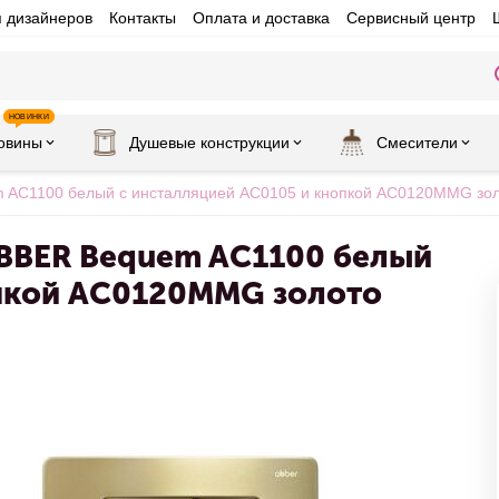
я дизайнеров
Контакты
Оплата и доставка
Сервисный центр
НОВИНКИ
овины
Душевые конструкции
Смесители
m AC1100 белый с инсталляцией AC0105 и кнопкой AC0120MMG зол
ABBER Bequem AC1100 белый
опкой AC0120MMG золото