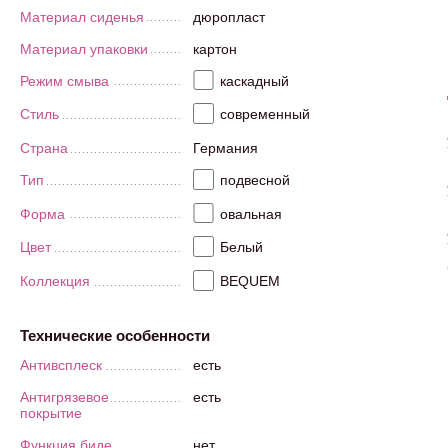
Материал сиденья
дюропласт
Материал упаковки
картон
Режим смыва
каскадный
Стиль
современный
Страна
Германия
Тип
подвесной
Форма
овальная
Цвет
Белый
Коллекция
BEQUEM
Технические особенности
Антивсплеск
есть
Антигрязевое
есть
покрытие
Функция биде
нет