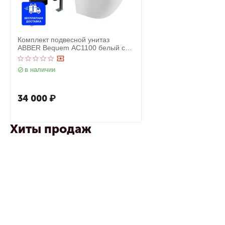
Комплект подвесной унитаз
ABBER Bequem AC1100 белый с
инсталляцией AC0105 и кнопкой
AC0120MMG золото матовое
в наличии
34 000
₽
Хиты продаж