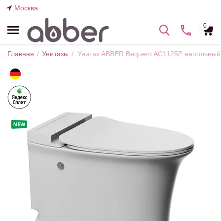
Москва
0
Главная
/
Унитазы
/
Унитаз ABBER Bequem AC1125P напольный