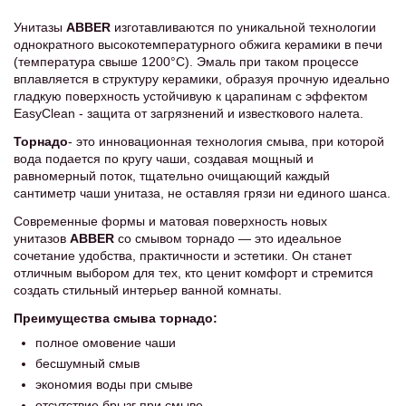
Унитазы
ABBER
изготавливаются по уникальной технологии
однократного высокотемпературного обжига керамики в печи
(температура свыше 1200°С). Эмаль при таком процессе
вплавляется в структуру керамики, образуя прочную идеально
гладкую поверхность устойчивую к царапинам с эффектом
EasyClean - защита от загрязнений и известкового налета.
Торнадо
- это инновационная технология смыва, при которой
вода подается по кругу чаши, создавая мощный и
равномерный поток, тщательно очищающий каждый
сантиметр чаши унитаза, не оставляя грязи ни единого шанса.
Современные формы и матовая поверхность новых
унитазов
ABBER
со смывом торнадо — это идеальное
сочетание удобства, практичности и эстетики. Он станет
отличным выбором для тех, кто ценит комфорт и стремится
создать стильный интерьер ванной комнаты.
Преимущества смыва торнадо:
полное омовение чаши
бесшумный смыв
экономия воды при смыве
отсутствие брызг при смыве