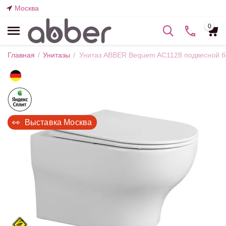
Москва
0
Главная
/
Унитазы
/
Унитаз ABBER Bequem AC1128 подвесной б
👀  Выставка Москва