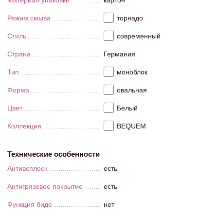
Материал упаковки
картон
Режим смыва
торнадо
Стиль
современный
Страна
Германия
Тип
моноблок
Форма
овальная
Цвет
Белый
Коллекция
BEQUEM
Технические особенности
Антивсплеск
есть
Антигрязевое покрытие
есть
Функция биде
нет