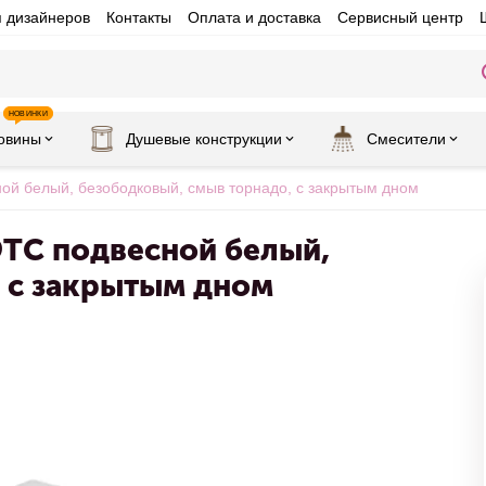
я дизайнеров
Контакты
Оплата и доставка
Сервисный центр
НОВИНКИ
овины
Душевые конструкции
Смесители
ой белый, безободковый, смыв торнадо, с закрытым дном
9TC подвесной белый,
 с закрытым дном