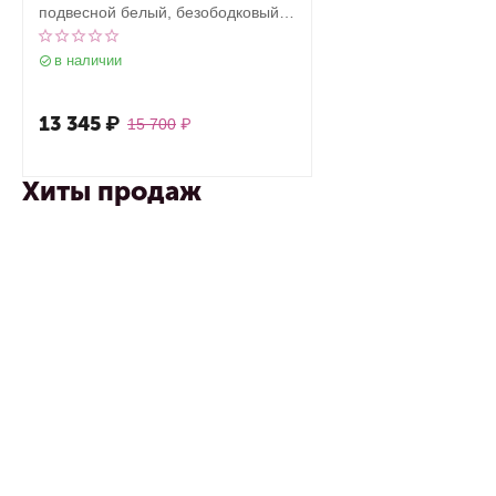
подвесной белый, безободковый,
смыв торнадо, с закрытым дном
в наличии
13 345
₽
15 700
₽
Хиты продаж