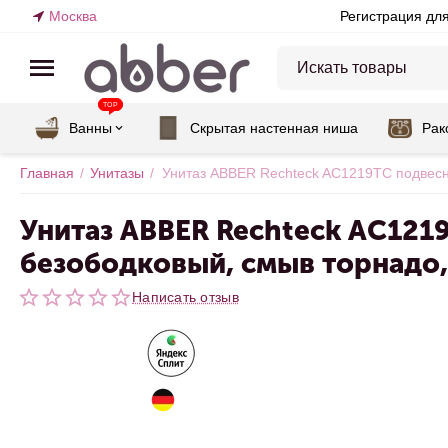
Москва
Регистрация дл
TOP
Ванны
Скрытая настенная ниша
Рак
Главная
/
Унитазы
/
Унитаз ABBER Rechteck AC1219TC подвесн
Унитаз ABBER Rechteck AC121
безободковый, смыв торнадо,
Написать отзыв