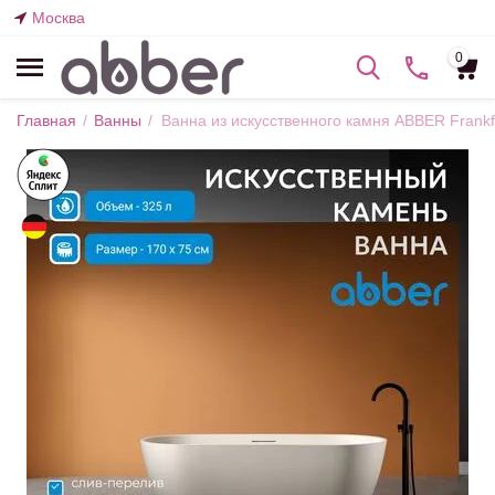
Москва
0
Главная
/
Ванны
/
Ванна из искусственного камня ABBER Frank