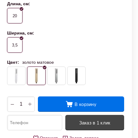
Длина, см:
20
Ширина, см:
3,5
Цвет:
золото матовое
+
−
В корзину
Заказ в 1 клик