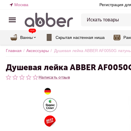
Москва
Регистрация дл
TOP
Ванны
Скрытая настенная ниша
Рак
Главная
/
Аксессуары
/
Душевая лейка ABBER AF0050G латунь,
Душевая лейка ABBER AF0050G
Написать отзыв