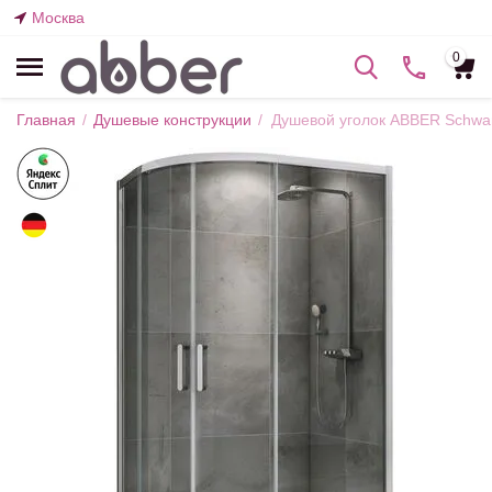
Москва
0
Главная
/
Душевые конструкции
/
Душевой уголок ABBER Schwa