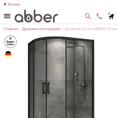
Москва
0
Главная
/
Душевые конструкции
/
Душевой уголок ABBER Schwa