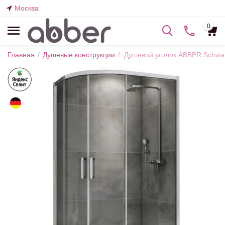
Москва
0
Главная
/
Душевые конструкции
/
Душевой уголок ABBER Schwa