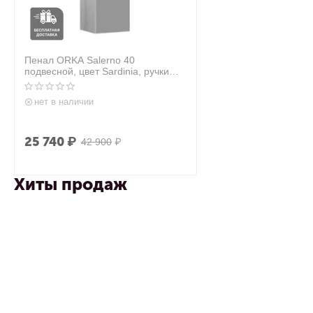
Пенал ORKA Salerno 40
подвесной, цвет Sardinia, ручки
золото, универсальный
нет в наличии
25 740
₽
42 900
₽
Хиты продаж