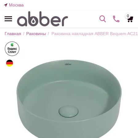
Москва
0
Главная
/
Раковины
/
Раковина накладная ABBER Bequem AC21