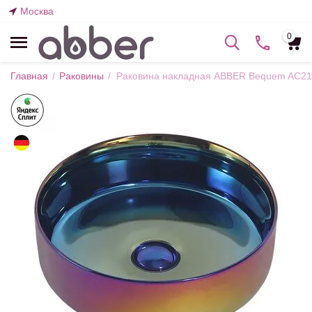
Москва
0
Главная
/
Раковины
/
Раковина накладная ABBER Bequem AC2