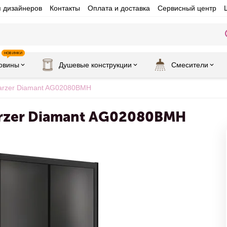
я дизайнеров
Контакты
Оплата и доставка
Сервисный центр
НОВИНКИ
овины
Душевые конструкции
Смесители
arzer Diamant AG02080BMH
rzer Diamant AG02080BMH