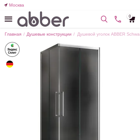
Москва
0
Главная
/
Душевые конструкции
/
Душевой уголок ABBER Schwa