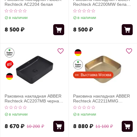
Rechteck AC2204 белая
Rechteck AC2200MW белая
матовая
в наличии
в наличии
8 500
₽
8 500
₽
👀  Выставка Москва
Раковина накладная ABBER
Раковина накладная ABBER
Rechteck AC2207MB черная
Rechteck AC2211MMG
матовая
золото матовое
в наличии
в наличии
8 670
₽
8 880
₽
10 200
₽
11 100
₽