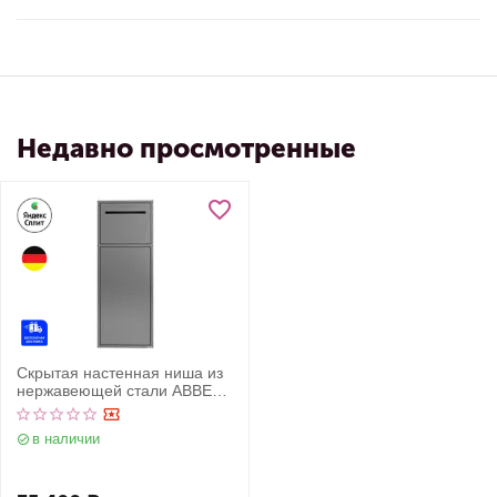
Недавно просмотренные
Скрытая настенная ниша из
нержавеющей стали ABBER
Nischen AN3008BST с
корзиной и
в наличии
бумагодержателем, сталь
брашированная