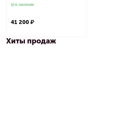
бумагодержателем, оружейная
в наличии
сталь
41 200
₽
Хиты продаж