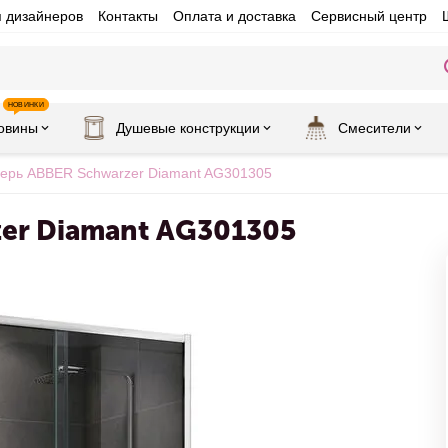
я дизайнеров
Контакты
Оплата и доставка
Сервисный центр
НОВИНКИ
овины
Душевые конструкции
Смесители
ерь ABBER Schwarzer Diamant AG301305
er Diamant AG301305