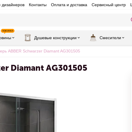
я дизайнеров
Контакты
Оплата и доставка
Сервисный центр
НОВИНКИ
овины
Душевые конструкции
Смесители
ерь ABBER Schwarzer Diamant AG301505
er Diamant AG301505